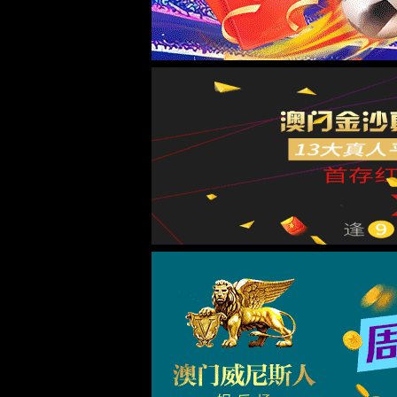
6163银河主站2026年4月
来源： 时间：2026
6163银河主站2026年4月
按照《6163银河主站2026年4月公
生资格初审、笔试，现将有关事项公布如
一、考生笔试总成绩请见
附件1：6163
二、注意事项
（一）对笔试成绩有疑问的考生，可于20
18280605016或0834-258011
在同网站上公布。
（二）面试资格审查由6163银河主站人
聘公告发布平台公布，不再另行通知，请