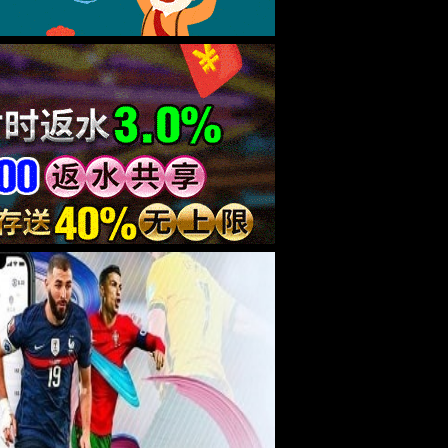
份；
证原件
报考岗位
者，
（不含