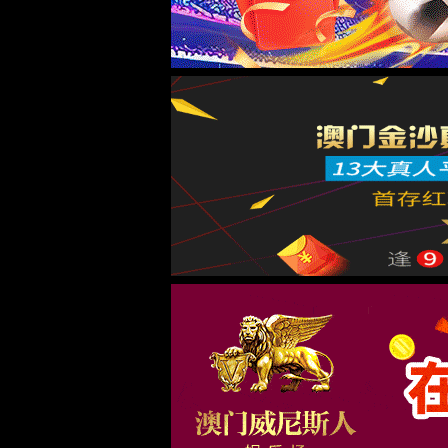
办事指南
成果管理
成果新闻
获奖成果
授权专利
审定品种
鉴定成果
网站首页
>
成果管理
>
获奖成果
学校获得省部级及以上科技成果奖一览表
序号 成果名称 获奖时间 奖项名称及等级 校内获奖人员 1 蚕豆高产栽培生理及应用的
种植制度研究 1994 四川省科技进步三等奖 夏明忠、蔡光泽、肖诗明、李联满、高攀祥 4
2023-05-09
上一页
1
下一页