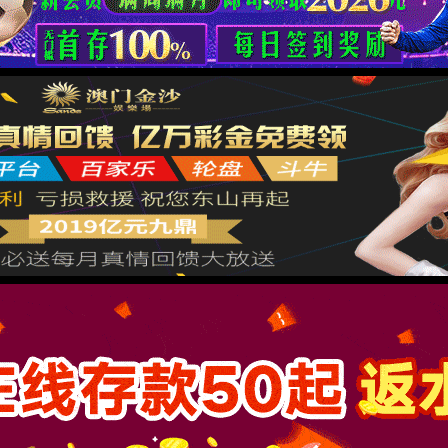
研究 1991 四川省科技进步二等奖 夏明忠、叶文清 2 蚕豆高产栽培生理及应用的研究
 凉山州优质烟叶生产技术规范化研究及应用 1993 四...